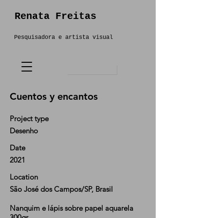
Renata Freitas
Pesquisadora e artista visual
Cuentos y encantos
Project type
Desenho
Date
2021
Location
São José dos Campos/SP, Brasil
Nanquim e lápis sobre papel aquarela
300gr